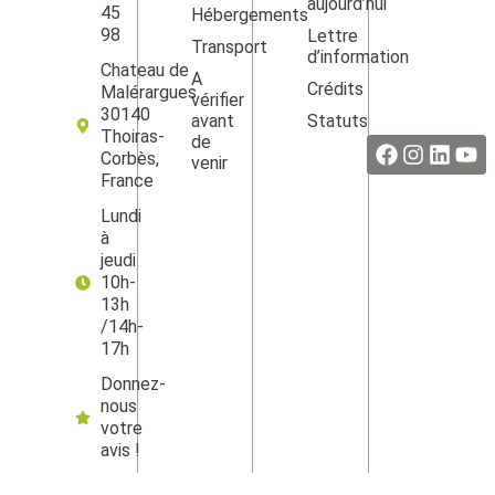
aujourd’hui
45
Hébergements
98
Lettre
Transport
d’information
Chateau de
A
Crédits
Malérargues
vérifier
Facebook
Instag
Linke
Yo
30140
avant
Statuts
Thoiras-
de
Corbès,
venir
France
Lundi
à
jeudi
10h-
13h
/14h-
17h
Donnez-
nous
votre
avis !