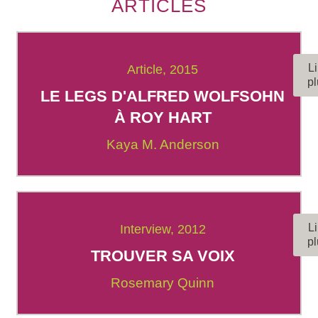
ARTICLES
Li
Article, 2015
pl
LE LEGS D'ALFRED WOLFSOHN
À ROY HART
Kaya M. Anderson
Li
Interview, 2012
pl
TROUVER SA VOIX
Rosemary Quinn