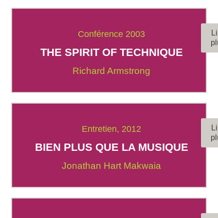
Li
Conférence 2003
pl
THE SPIRIT OF TECHNIQUE
Richard Armstrong
Li
Entretien, 2012
pl
BIEN PLUS QUE LA MUSIQUE
Jonathan Hart Makwaia