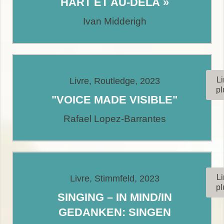
HART ET AU-DELÀ »
Ivan Midderigh
Li
Livre, Routledge, 2023
pl
"VOICE MADE VISIBLE"
Rafael Lopez-Barrantes
Li
Livre, Stimmfeld, 2023
pl
SINGING – IN MIND/IN
GEDANKEN: SINGEN