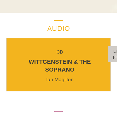
AUDIO
Li
CD
pl
WITTGENSTEIN & THE
SOPRANO
Ian Magilton