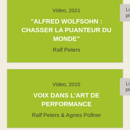
Li
Video, 2021
pl
"ALFRED WOLFSOHN :
CHASSER LA PUANTEUR DU
MONDE"
Ralf Peters
Li
Video, 2015
pl
VOIX DANS L’ART DE
PERFORMANCE
Ralf Peters & Agnes Pollner