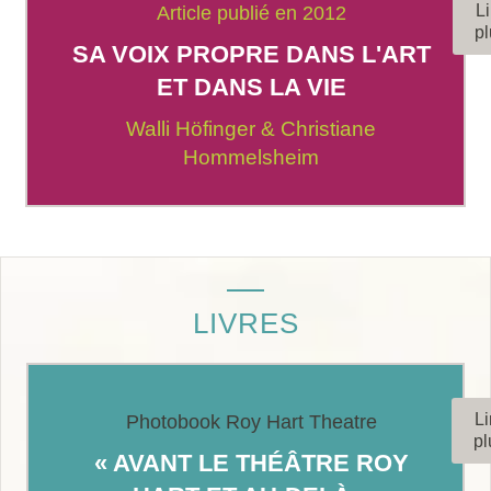
Li
Article publié en 2012
pl
SA VOIX PROPRE DANS L'ART
ET DANS LA VIE
Walli Höfinger & Christiane
Hommelsheim
LIVRES
Li
Photobook Roy Hart Theatre
pl
« AVANT LE THÉÂTRE ROY