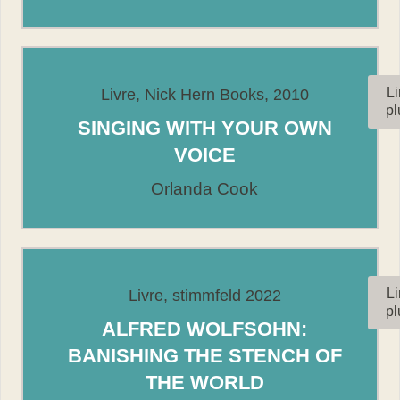
Li
Livre, Nick Hern Books, 2010
pl
SINGING WITH YOUR OWN
VOICE
Orlanda Cook
Li
Livre, stimmfeld 2022
pl
ALFRED WOLFSOHN:
BANISHING THE STENCH OF
THE WORLD