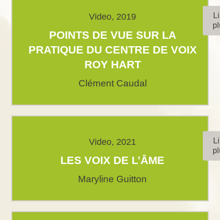
Li
Video, 2019
pl
POINTS DE VUE SUR LA
PRATIQUE DU CENTRE DE VOIX
ROY HART
Clément Caudal
Li
Video, 2021
pl
LES VOIX DE L’ÂME
Maryline Guitton