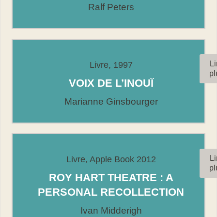
Ralf Peters
Li
Livre, 1997
pl
VOIX DE L’INOUÏ
Marianne Ginsbourger
Li
Livre, Apple Book 2012
pl
ROY HART THEATRE : A
PERSONAL RECOLLECTION
Ivan Midderigh