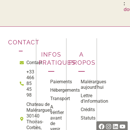
:
do
CONTACT
INFOS
A
PRATIQUES
PROPOS
Contact
+33
466
Paiements
Malérargues
85
aujourd’hui
45
Hébergements
98
Lettre
Transport
d’information
Chateau de
A
Crédits
Malérargues
vérifier
Facebook
Instag
Linke
Yo
30140
avant
Statuts
Thoiras-
de
Corbès,
venir