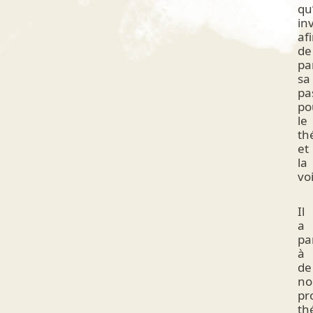
qu
inv
af
de
pa
sa
pa
po
le
th
et
la
voi
Il
a
pa
à
de
no
pr
th