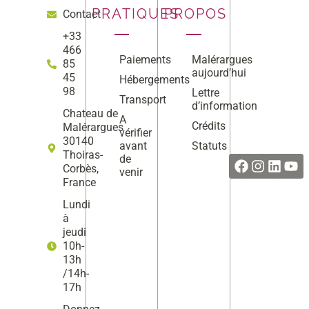
PRATIQUES
PROPOS
Contact
+33
466
Paiements
Malérargues
85
aujourd’hui
45
Hébergements
98
Lettre
Transport
d’information
Chateau de
A
Crédits
Malérargues
vérifier
Facebook
Instag
Linke
Yo
30140
avant
Statuts
Thoiras-
de
Corbès,
venir
France
Lundi
à
jeudi
10h-
13h
/14h-
17h