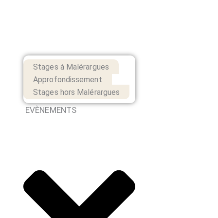
Stages à Malérargues
Approfondissement
Stages hors Malérargues
EVÈNEMENTS