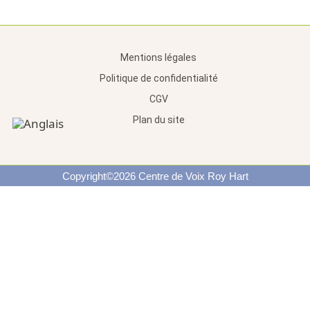
Mentions légales
Politique de confidentialité
CGV
Plan du site
Copyright©2026 Centre de Voix Roy Hart