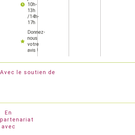
10h-
13h
/14h-
17h
Donnez-
nous
votre
avis !
Avec le soutien de
En
partenariat
avec