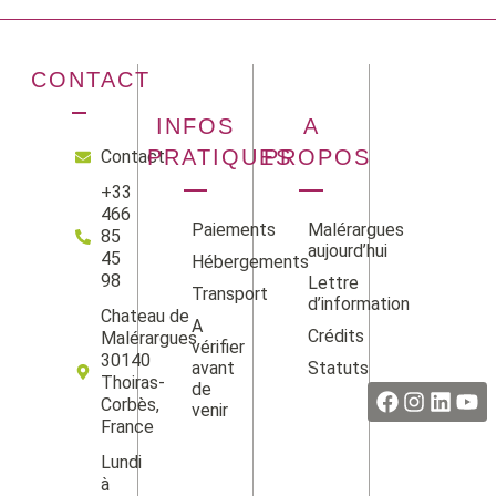
CONTACT
INFOS
A
PRATIQUES
PROPOS
Contact
+33
466
Paiements
Malérargues
85
aujourd’hui
45
Hébergements
98
Lettre
Transport
d’information
Chateau de
A
Crédits
Malérargues
vérifier
Facebook
Instag
Linke
Yo
30140
avant
Statuts
Thoiras-
de
Corbès,
venir
France
Lundi
à