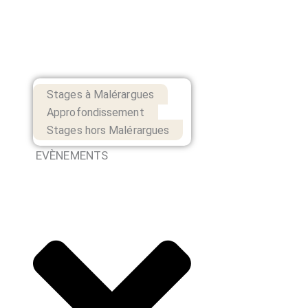
Stages à Malérargues
Approfondissement
Stages hors Malérargues
EVÈNEMENTS