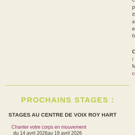
p
i
a
e
f
C
:
M
c
PROCHAINS STAGES :
STAGES AU CENTRE DE VOIX ROY HART
Chanter votre corps en mouvement
du 14 avril 2026
au 19 avril 2026