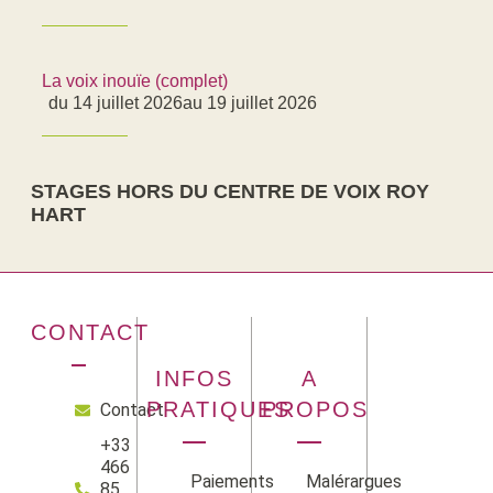
La voix inouïe (complet)
du 14 juillet 2026
au 19 juillet 2026
STAGES HORS DU CENTRE DE VOIX ROY
HART
CONTACT
INFOS
A
PRATIQUES
PROPOS
Contact
+33
466
Paiements
Malérargues
85