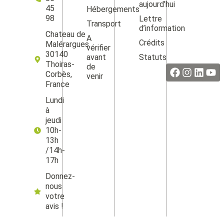
aujourd’hui
45
Hébergements
98
Lettre
Transport
d’information
Chateau de
A
Crédits
Malérargues
vérifier
Facebook
Instag
Linke
Yo
30140
avant
Statuts
Thoiras-
de
Corbès,
venir
France
Lundi
à
jeudi
10h-
13h
/14h-
17h
Donnez-
nous
votre
avis !