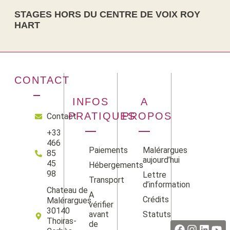
STAGES HORS DU CENTRE DE VOIX ROY
HART
CONTACT
INFOS
A
PRATIQUES
PROPOS
Contact
+33
466
Paiements
Malérargues
85
aujourd’hui
45
Hébergements
98
Lettre
Transport
d’information
Chateau de
A
Crédits
Malérargues
vérifier
Facebook
Instag
Linke
Yo
30140
avant
Statuts
Thoiras-
de