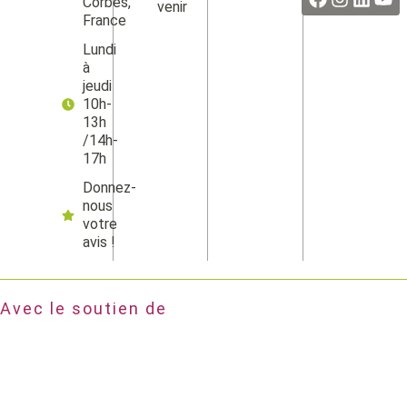
Corbès,
venir
France
Lundi
à
jeudi
10h-
13h
/14h-
17h
Donnez-
nous
votre
avis !
Avec le soutien de