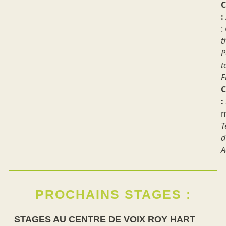
:
:
t
P
t
F
C
:
m
T
d
A
PROCHAINS STAGES :
STAGES AU CENTRE DE VOIX ROY HART