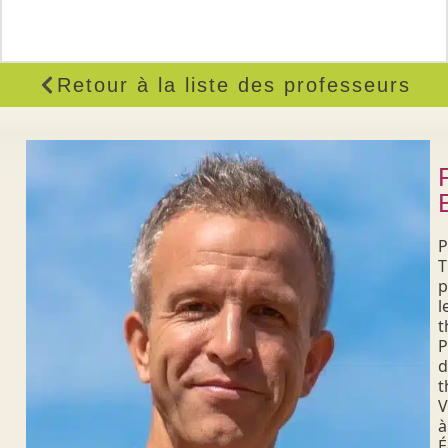
Retour à la liste des professeurs
P
T
p
l
t
P
d
t
V
à
É