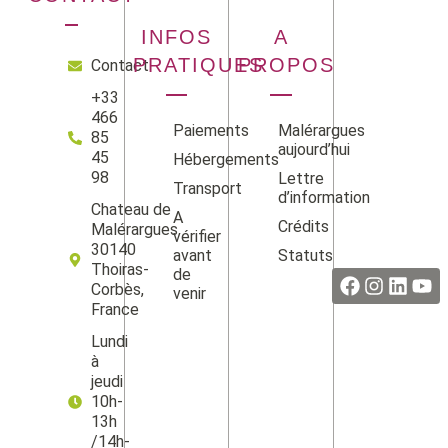
INFOS
A
PRATIQUES
PROPOS
Contact
+33
466
Paiements
Malérargues
85
aujourd’hui
45
Hébergements
98
Lettre
Transport
d’information
Chateau de
A
Crédits
Malérargues
vérifier
Facebook
Instag
Linke
Yo
30140
avant
Statuts
Thoiras-
de
Corbès,
venir
France
Lundi
à
jeudi
10h-
13h
/14h-