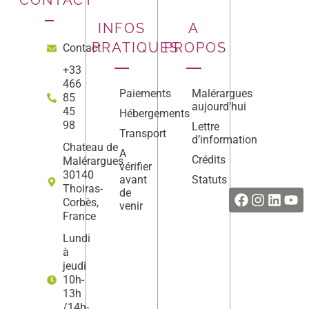
INFOS
A
PRATIQUES
PROPOS
Contact
+33
466
Paiements
Malérargues
85
aujourd’hui
45
Hébergements
98
Lettre
Transport
d’information
Chateau de
A
Crédits
Malérargues
vérifier
Facebook
Instag
Linke
Yo
30140
avant
Statuts
Thoiras-
de
Corbès,
venir
France
Lundi
à
jeudi
10h-
13h
/14h-