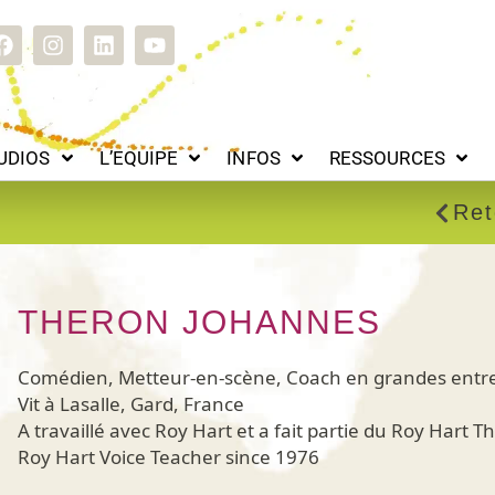
L’EQUIPE
INFOS
RESSOURCES
HISTOIRE
C
F
I
L
Y
a
n
i
o
c
s
n
u
e
t
k
t
b
a
e
u
o
g
d
b
UDIOS
L’EQUIPE
INFOS
RESSOURCES
o
r
i
e
k
a
n
m
Ret
THERON JOHANNES
Comédien, Metteur-en-scène, Coach en grandes entre
Vit à Lasalle, Gard, France
A travaillé avec Roy Hart et a fait partie du Roy Hart 
Roy Hart Voice Teacher since 1976