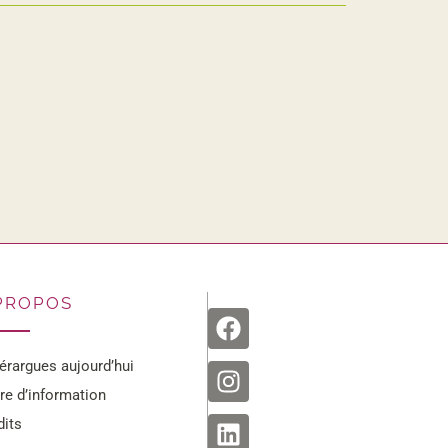
Facebook
Instagram
Linkedin
Youtube
PROPOS
érargues aujourd’hui
tre d’information
dits