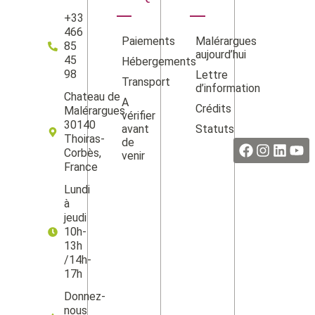
+33
466
Paiements
Malérargues
85
aujourd’hui
45
Hébergements
98
Lettre
Transport
d’information
Chateau de
A
Crédits
Malérargues
vérifier
Facebook
Instag
Linke
Yo
30140
avant
Statuts
Thoiras-
de
Corbès,
venir
France
Lundi
à
jeudi
10h-
13h
/14h-
17h
Donnez-
nous