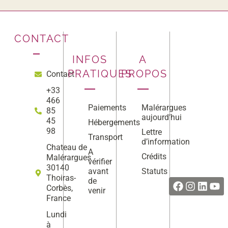
CONTACT
INFOS
A
PRATIQUES
PROPOS
Contact
+33
466
Paiements
Malérargues
85
aujourd’hui
45
Hébergements
98
Lettre
Transport
d’information
Chateau de
A
Crédits
Malérargues
vérifier
Facebook
Instag
Linke
Yo
30140
avant
Statuts
Thoiras-
de
Corbès,
venir
France
Lundi
à