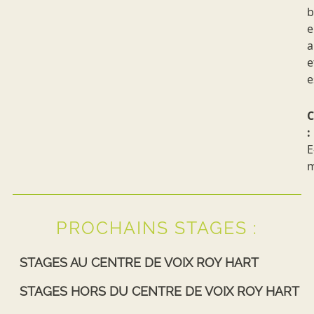
b
e
a
e
e
C
:
E
m
PROCHAINS STAGES :
STAGES AU CENTRE DE VOIX ROY HART
STAGES HORS DU CENTRE DE VOIX ROY HART