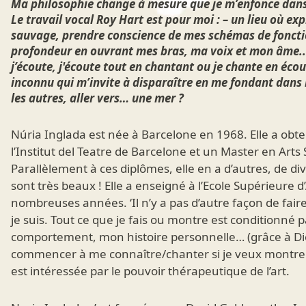
Ma philosophie change à mesure que je m’enfonce dans
Le travail vocal Roy Hart est pour moi : – un lieu où e
sauvage, prendre conscience de mes schémas de foncti
profondeur en ouvrant mes bras, ma voix et mon âme... 
j’écoute, j'écoute tout en chantant ou je chante en écou
inconnu qui m’invite à disparaître en me fondant dans 
les autres, aller vers… une mer ?
Núria Inglada est née à Barcelone en 1968. Elle a obt
l’Institut del Teatre de Barcelone et un Master en Arts 
Parallèlement à ces diplômes, elle en a d’autres, de div
sont très beaux ! Elle a enseigné à l’Ecole Supérieure 
nombreuses années. ‘Il n’y a pas d’autre façon de faire
je suis. Tout ce que je fais ou montre est conditionn
comportement, mon histoire personnelle… (grâce à Dieu/
commencer à me connaître/chanter si je veux montrer 
est intéressée par le pouvoir thérapeutique de l’art.