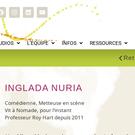
L’EQUIPE
INFOS
RESSOURCES
HISTOIRE
C
F
I
L
Y
a
n
i
o
c
s
n
u
e
t
k
t
b
a
e
u
o
g
d
b
UDIOS
L’EQUIPE
INFOS
RESSOURCES
o
r
i
e
k
a
n
m
Ret
INGLADA NURIA
Comédienne, Metteuse en scène
Vit à Nomade, pour l’instant
Professeur Roy Hart depuis 2011