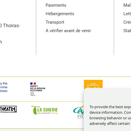
Paiements
Mal
Hébergements
Let
Transport
Cré
 Thoiras-
A vérifier avant de venir
Sta
h
To provide the best exp
device information. Con
browsing behavior or un
adversely affect certain