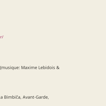
r/
rd (musique: Maxime Lebidois &
ka Bimbiča, Avant-Garde,