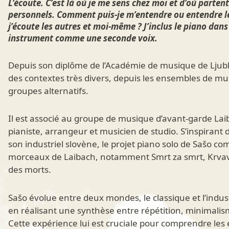
L’écoute. C’est là où je me sens chez moi et d’où parte
personnels. Comment puis-je m’entendre ou entendre l
j’écoute les autres et moi-même ? J’inclus le piano dans
instrument comme une seconde voix.
Depuis son diplôme de l’Académie de musique de Ljublj
des contextes très divers, depuis les ensembles de m
groupes alternatifs.
Il est associé au groupe de musique d’avant-garde Lai
pianiste, arrangeur et musicien de studio. S’inspirant 
son industriel slovène, le projet piano solo de Sašo c
morceaux de Laibach, notamment Smrt za smrt, Krvava gr
des morts.
Sašo évolue entre deux mondes, le classique et l’indust
en réalisant une synthèse entre répétition, minimal
Cette expérience lui est cruciale pour comprendre les 