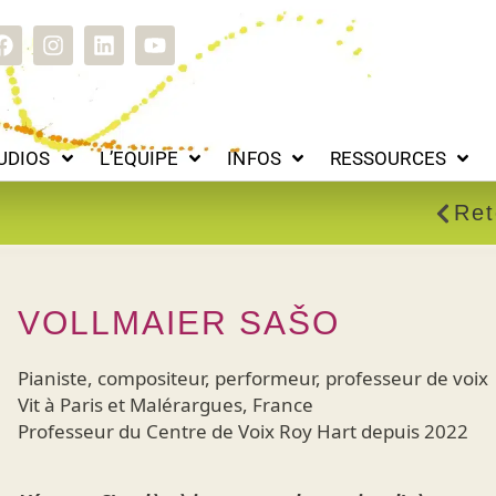
L’EQUIPE
INFOS
RESSOURCES
HISTOIRE
C
F
I
L
Y
a
n
i
o
c
s
n
u
e
t
k
t
b
a
e
u
o
g
d
b
UDIOS
L’EQUIPE
INFOS
RESSOURCES
o
r
i
e
k
a
n
m
Ret
VOLLMAIER SAŠO
Pianiste, compositeur, performeur, professeur de voix
Vit à Paris et Malérargues, France
Professeur du Centre de Voix Roy Hart depuis 2022