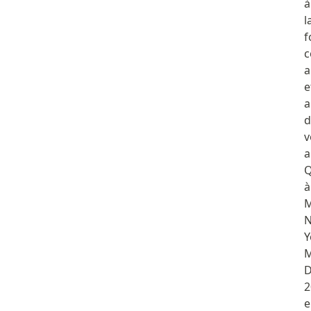
à
l
f
a
e
a
d
v
a
Q
à
M
Y
M
D
2
e