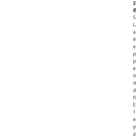
S
R
S
L
a
é
e
p
p
e
d
d
f
E
1
e
p
à