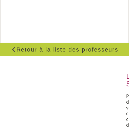
Retour à la liste des professeurs
P
d
v
c
c
d