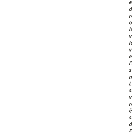
e
d
r
l
v
l
v
e
l
s
m
L
s
v
r
ê
s
d
F