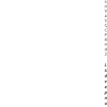
s
m
V
à
S
Q
C
P
R
H
d
2
L
t
d
v
e
p