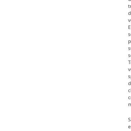
t
d
v
E
s
p
s
s
T
v
s
d
c
c
m
S
e