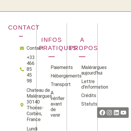
CONTACT
INFOS
A
PRATIQUES
PROPOS
Contact
+33
466
Paiements
Malérargues
85
aujourd’hui
45
Hébergements
98
Lettre
Transport
d’information
Chateau de
A
Crédits
Malérargues
vérifier
Facebook
Instag
Linke
Yo
30140
avant
Statuts
Thoiras-
de
Corbès,
venir
France
Lundi