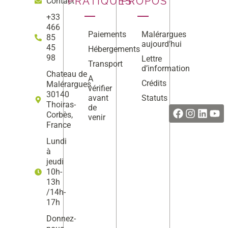
PRATIQUES
PROPOS
Contact
+33
466
Paiements
Malérargues
85
aujourd’hui
45
Hébergements
98
Lettre
Transport
d’information
Chateau de
A
Crédits
Malérargues
vérifier
Facebook
Instag
Linke
Yo
30140
avant
Statuts
Thoiras-
de
Corbès,
venir
France
Lundi
à
jeudi
10h-
13h
/14h-
17h
Donnez-