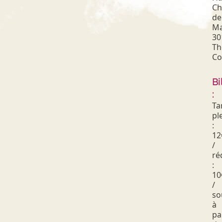
Ch
de
Ma
30
Th
Co
Bi
:
Ta
pl
:
12
/
ré
:
10
/
so
à
pa