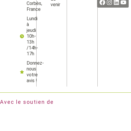
Corbès,
venir
France
Lundi
à
jeudi
10h-
13h
/14h-
17h
Donnez-
nous
votre
avis !
Avec le soutien de