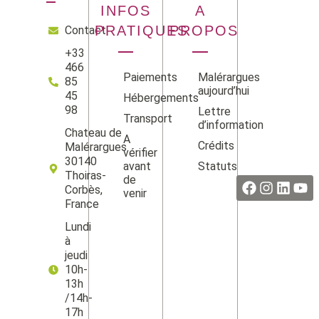
INFOS
A
PRATIQUES
PROPOS
Contact
+33
466
Paiements
Malérargues
85
aujourd’hui
45
Hébergements
98
Lettre
Transport
d’information
Chateau de
A
Crédits
Malérargues
vérifier
Facebook
Instag
Linke
Yo
30140
avant
Statuts
Thoiras-
de
Corbès,
venir
France
Lundi
à
jeudi
10h-
13h
/14h-
17h