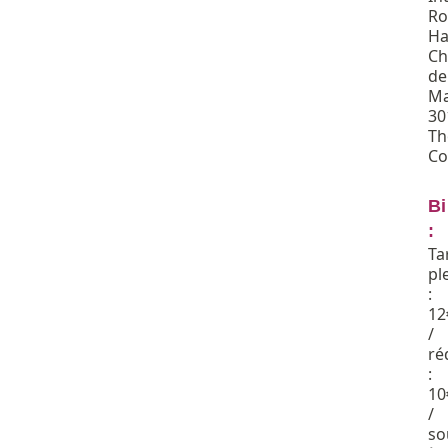
Ro
Ha
Ch
de
Ma
30
Th
Co
Bi
:
Ta
pl
:
12
/
ré
:
10
/
so