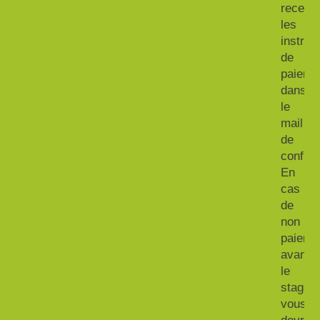
recevr
les
instruc
de
paieme
dans
le
mail
de
confirm
En
cas
de
non
paieme
avant
le
stage,
vous