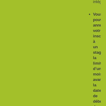
intégra
Vous
pouve
annule
votre
inscrip
à
un
stage 
la
limite
d’un
mois
avant
la
date
de
début