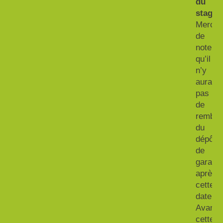
du
stage.
Merci
de
noter
qu’il
n’y
aura
pas
de
rembou
du
dépôt
de
garanti
après
cette
date.
Avant
cette