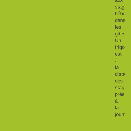
aux
stagiai
héberg
dans
les
gîtes.
Un
frigo
est
à
la
disposi
des
stagiai
présen
à
la
journée