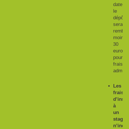
date,
le
dépôt
sera
rembou
moins
30
euros
pour
frais
adminis
Les
frais
d’inscr
à
un
stage
n’incl