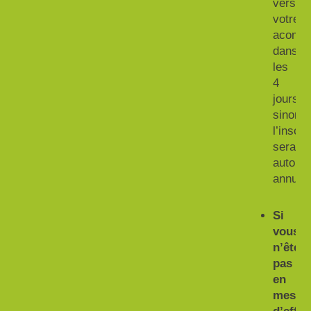
verser
votre
acompt
dans
les
4
jours,
sinon
l’inscri
sera
automa
annulée
Si
vous
n’êtes
pas
en
mesur