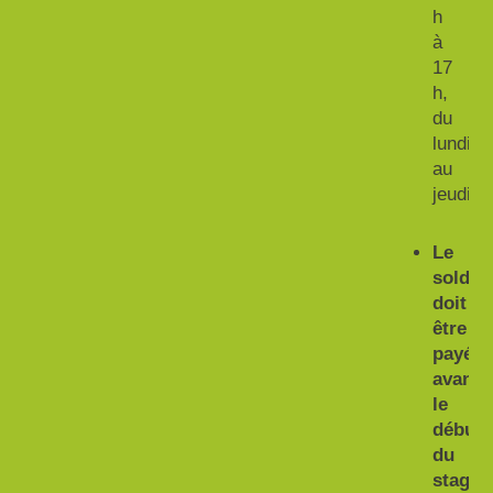
h
à
17
h,
du
lundi
au
jeudi.
Le
solde
doit
être
payé
avant
le
début
du
stage.