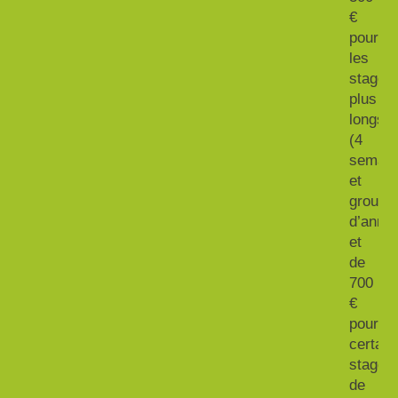
€
pour
les
stages
plus
longs
(4
semain
et
groupe
d’année
et
de
700
€
pour
certain
stages
de