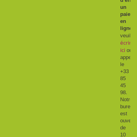
d’effec
un
paieme
en
ligne,
veuill
écrire
ici
ou
appeler
le
+33 46
85
45
98.
Notre
bureau
est
ouvert
de
10