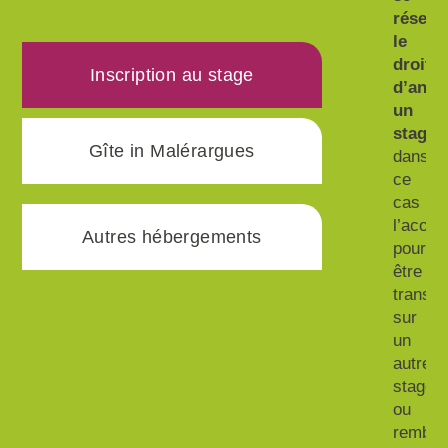
réserv
le
droit
Inscription au stage
d’annu
un
stage
,
Gîte in Malérargues
dans
ce
cas
l’acom
Autres hébergements
pourra
être
transfé
sur
un
autre
stage
ou
rembou