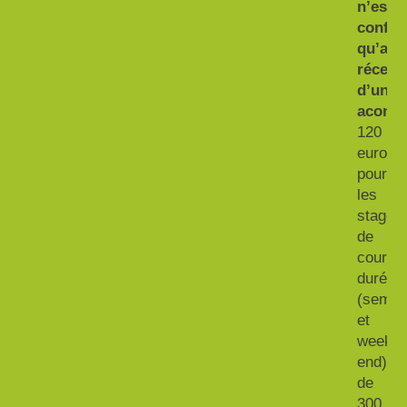
n’est
confir
qu’apr
récept
d’un
acomp
120
euros
pour
les
stages
de
courte
durée
(semai
et
week-
end),
de
300