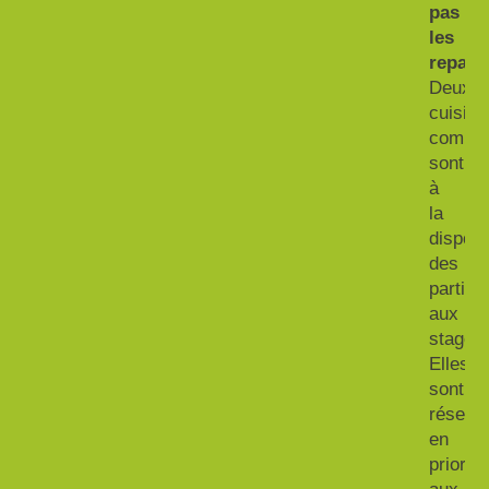
pas
les
repas.
Deux
cuisine
commu
sont
à
la
disposi
des
partici
aux
stages.
Elles
sont
réserv
en
priorité