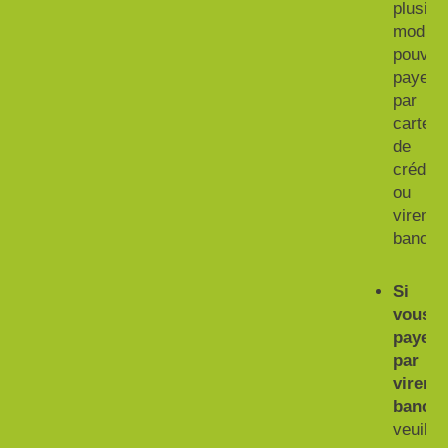
plusieu
module
pouvez
payer
par
carte
de
crédit
ou
vireme
bancair
Si
vous
payez
par
vireme
bancai
veuille