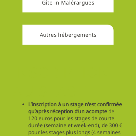
Gîte in Malérargues
Autres hébergements
INSCRIPTION
AU STAGE
L’inscription à un stage n’est confirmée
qu’après réception d’un acompte
de
120 euros pour les stages de courte
durée (semaine et week-end), de 300 €
pour les stages plus longs (4 semaines