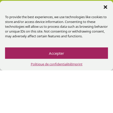
To provide the best experiences, we use technologies like cookies to
store and/or access device information. Consenting to these
CONTACT
technologies will allow us to process data such as browsing behavior
or unique IDs on this site. Not consenting or withdrawing consent,
INFOS
A
may adversely affect certain features and functions.
PRATIQUES
PROPOS
Contact
+33
Accepter
466
Paiements
Malérargues
85
aujourd’hui
Politique de confidentialité
Imprint
45
Hébergements
98
Lettre
Transport
d’information
Chateau de
A
Crédits
Malérargues
vérifier
Facebook
Instag
Linke
Yo
30140
avant
Statuts
Thoiras-
de
Corbès,
venir
France
Lundi