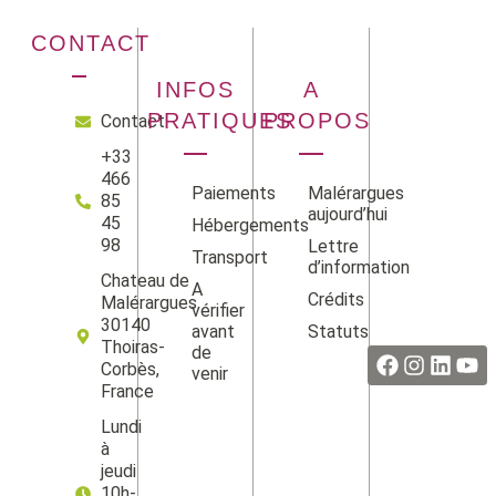
CONTACT
INFOS
A
PRATIQUES
PROPOS
Contact
+33
466
Paiements
Malérargues
85
aujourd’hui
45
Hébergements
98
Lettre
Transport
d’information
Chateau de
A
Crédits
Malérargues
vérifier
Facebook
Instag
Linke
Yo
30140
avant
Statuts
Thoiras-
de
Corbès,
venir
France
Lundi
à
jeudi
10h-