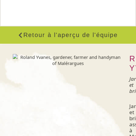
Retour à l'aperçu de l'équipe
R
Y
Jar
et
br
Ja
et
br
as
à