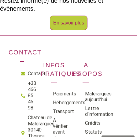
Restez informé(e) de nos nouvelles et
évènements.
En savoir plus
CONTACT
INFOS
A
PRATIQUES
PROPOS
Contact
+33
466
Paiements
Malérargues
85
aujourd’hui
45
Hébergements
98
Lettre
Transport
d’information
Chateau de
A
Crédits
Malérargues
vérifier
Facebook
Instag
Linke
Yo
30140
avant
Statuts
Thoiras-