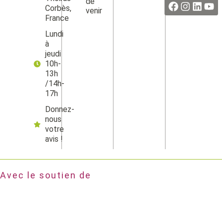
de
Corbès,
venir
France
Lundi
à
jeudi
10h-
13h
/14h-
17h
Donnez-
nous
votre
avis !
Avec le soutien de