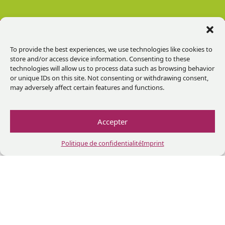
CONTACT
To provide the best experiences, we use technologies like cookies to
store and/or access device information. Consenting to these
INFOS
A
technologies will allow us to process data such as browsing behavior
or unique IDs on this site. Not consenting or withdrawing consent,
PRATIQUES
PROPOS
Contact
may adversely affect certain features and functions.
+33
466
Paiements
Malérargues
85
Accepter
aujourd’hui
45
Hébergements
98
Lettre
Politique de confidentialité
Imprint
Transport
d’information
Chateau de
A
Crédits
Malérargues
vérifier
Facebook
Instag
Linke
Yo
30140
avant
Statuts
Thoiras-
de
Corbès,
venir
France
Lundi