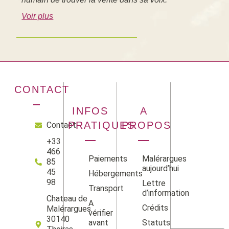
Voir plus
CONTACT
INFOS
A
PRATIQUES
PROPOS
Contact
+33
466
Paiements
Malérargues
85
aujourd’hui
45
Hébergements
98
Lettre
Transport
d’information
Chateau de
A
Crédits
Malérargues
vérifier
Facebook
Instag
Linke
Yo
30140
avant
Statuts