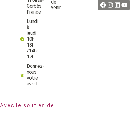
Thoiras-
de
Corbès,
venir
France
Lundi
à
jeudi
10h-
13h
/14h-
17h
Donnez-
nous
votre
avis !
Avec le soutien de