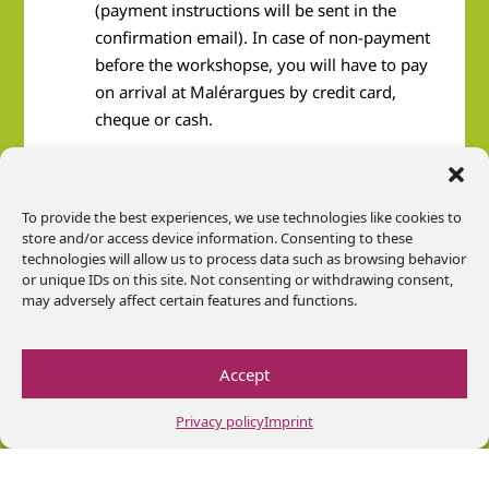
(payment instructions will be sent in the
confirmation email). In case of non-payment
before the workshopse, you will have to pay
on arrival at Malérargues by credit card,
cheque or cash.
In the event of low enrolment,
the centre
reserves the right to cancel a workshop and
To provide the best experiences, we use technologies like cookies to
any deposit can be transferred to another
store and/or access device information. Consenting to these
workshop, or fully refunded.
technologies will allow us to process data such as browsing behavior
or unique IDs on this site. Not consenting or withdrawing consent,
may adversely affect certain features and functions.
You can cancel your registration
within one
month before the start date of the workshop.
A €30 administrative fee will be charged for
Accept
all cancellations. We regret that deposits are
non-refundable within 30 days of the first day
Privacy policy
Imprint
of a workshop.